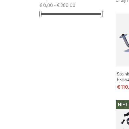
Er zij
€ 0,00 - € 286,00
Stain
Exhau
€ 110
NIE