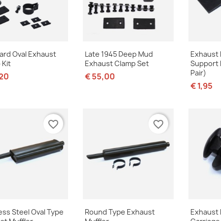
Snel bekijken
Snel bekijken
S



ard Oval Exhaust
Late 1945 Deep Mud
Exhaust 
 Kit
Exhaust Clamp Set
Support 
Pair)
,20
€ 55,00
€ 1,95
favorite_border
favorite_border
Snel bekijken
Snel bekijken
S



ess Steel Oval Type
Round Type Exhaust
Exhaust 