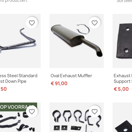
n 16 producten.
Sorteer
favorite_border
favorite_border
Snel bekijken
Snel bekijken
S



less Steel Standard
Oval Exhaust Muffler
Exhaust 
st Down Pipe
Support S
€ 91,00
,50
€ 5,00
T OP VOORRAAD
favorite_border
favorite_border