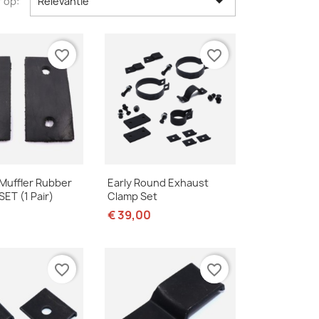

 op:
Relevantie
favorite_border
favorite_border
nel bekijken
Snel bekijken

Muffler Rubber
Early Round Exhaust
ET (1 Pair)
Clamp Set
€ 39,00
favorite_border
favorite_border