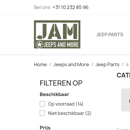
Bel ons:
+31 10 232 85 96
JEEP PARTS
Home
Jeeps and More
Jeep Parts
4
CAT
FILTEREN OP
Beschikbaar
Op voorraad
(14)
Niet beschikbaar
(2)
Prijs