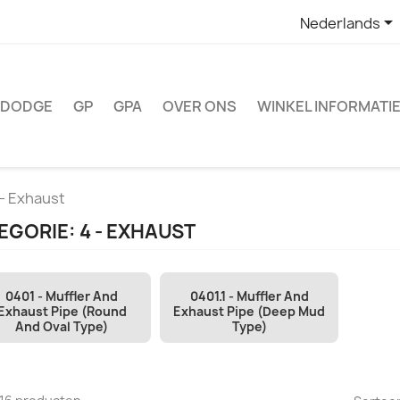

Nederlands
DODGE
GP
GPA
OVER ONS
WINKEL INFORMATI
 - Exhaust
EGORIE: 4 - EXHAUST
0401 - Muffler And
0401.1 - Muffler And
Exhaust Pipe (Round
Exhaust Pipe (Deep Mud
And Oval Type)
Type)