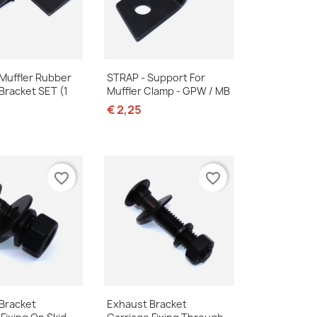
nel bekijken
Snel bekijken

Muffler Rubber
STRAP - Support For
Bracket SET (1
Muffler Clamp - GPW / MB
€ 2,25
favorite_border
favorite_border
nel bekijken
Snel bekijken

Bracket
Exhaust Bracket