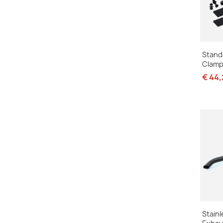
Stand
Clamp
€ 44
Stainl