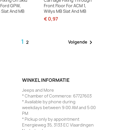
Fixing On Skid
Carriage Fixing Through
r Ford GPW,
Front Floor For ACM 1,
B Slat And MB
Willys MB Slat And MB
€ 0,97
1

Volgende
2
WINKEL INFORMATIE
Jeeps and More
* Chamber of Commerce: 67727603
* Available by phone during
weekdays between 9:00 AM and 5:00
PM
* Pickup only by appointment
Energieweg 35, 3133 EC Vlaardingen