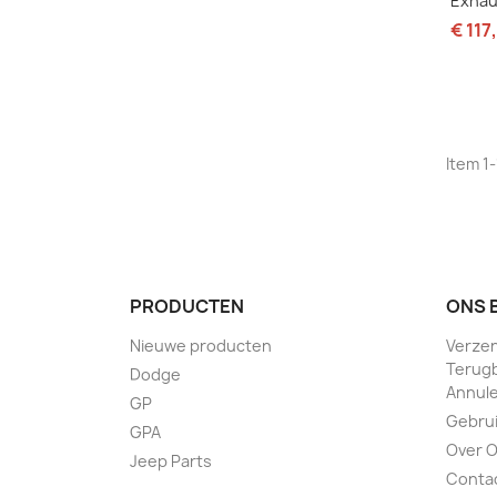
Exhau
€ 117
Item 1-
PRODUCTEN
ONS 
Nieuwe producten
Verzen
Terugb
Dodge
Annule
GP
Gebru
GPA
Over 
Jeep Parts
Conta