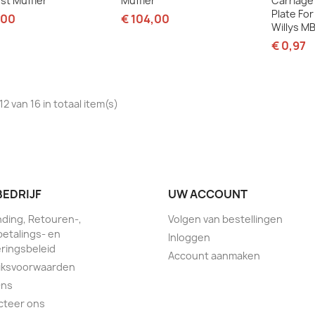
st Muffler
Muffler
Carriage 
Plate Fo
,00
€ 104,00
Willys M
€ 0,97
12 van 16 in totaal item(s)
BEDRIJF
UW ACCOUNT
ding, Retouren-,
Volgen van bestellingen
etalings- en
Inloggen
ringsbeleid
Account aanmaken
iksvoorwaarden
Ons
cteer ons